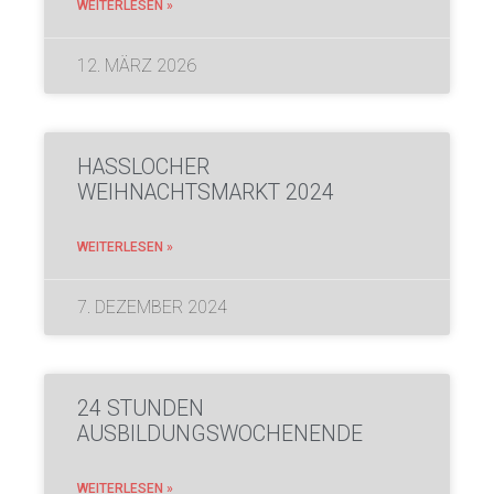
WEITERLESEN »
12. MÄRZ 2026
HASSLOCHER W
EIHNACHTSMARKT 2024
WEITERLESEN »
7. DEZEMBER 2024
24 STUNDEN
AUSBILDUNGSWOCHENENDE
WEITERLESEN »