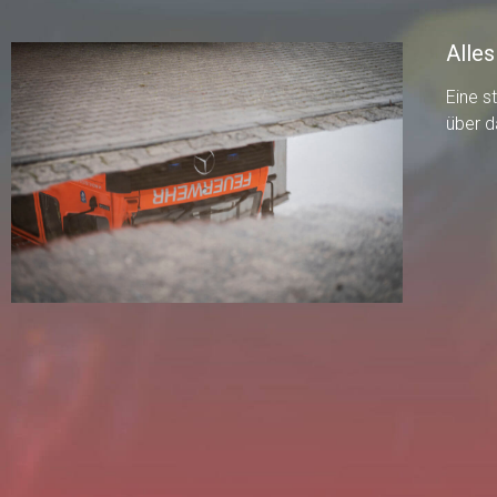
Alles
Eine s
über d